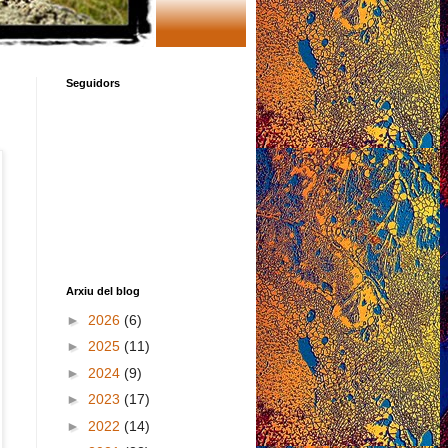
Seguidors
Arxiu del blog
►
2026
(6)
►
2025
(11)
►
2024
(9)
►
2023
(17)
►
2022
(14)