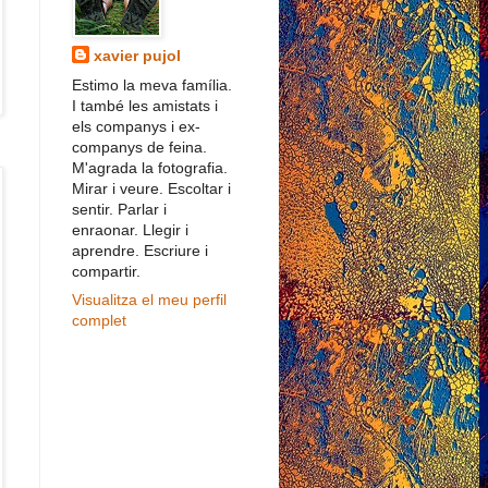
xavier pujol
Estimo la meva família.
I també les amistats i
els companys i ex-
companys de feina.
M'agrada la fotografia.
Mirar i veure. Escoltar i
sentir. Parlar i
enraonar. Llegir i
aprendre. Escriure i
compartir.
Visualitza el meu perfil
complet