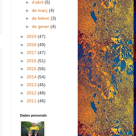
►
d’abril
(5)
►
de març
(4)
►
de febrer
(3)
►
de gener
(4)
►
2019
(47)
►
2018
(49)
►
2017
(47)
►
2016
(51)
►
2015
(56)
►
2014
(54)
►
2013
(45)
►
2012
(48)
►
2011
(46)
Dades personals