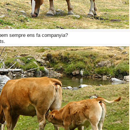
robem sempre ens fa companyia?
ts.