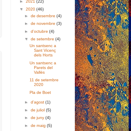
►
2021
(22)
▼
2020
(46)
►
de desembre
(4)
►
de novembre
(3)
►
d’octubre
(4)
▼
de setembre
(4)
Un santsenc a
Sant Vicenç
dels Horts
Un santsenc a
Parets del
Vallès
11 de setembre
2020
Pla de Boet
►
d’agost
(1)
►
de juliol
(5)
►
de juny
(4)
►
de maig
(5)