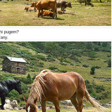
 hi pugem?
any.